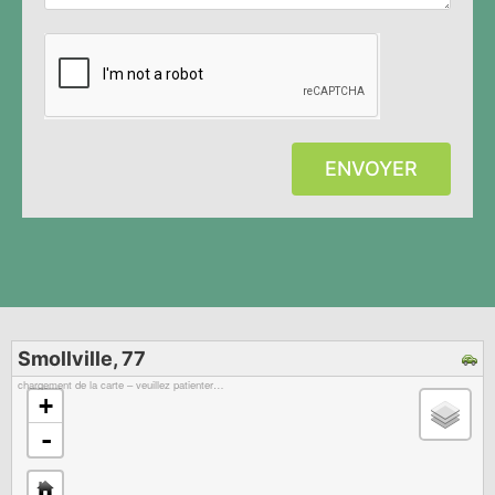
ENVOYER
Smollville, 77
chargement de la carte – veuillez patienter…
+
-