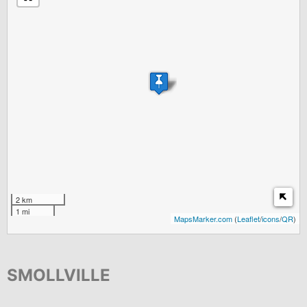
2 km
1 mi
MapsMarker.com
(
Leaflet
/
icons
/
QR
)
SMOLLVILLE