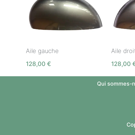
Aile gauche
Aile droi
128,00
€
128,00
Qui sommes-n
Cop