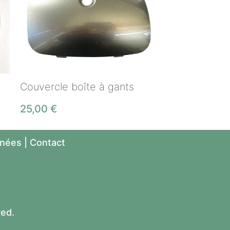
Couvercle boîte à gants
25,00
€
nnées
|
Contact
ved.