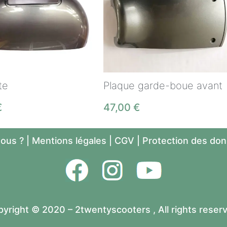
te
Plaque garde-boue avant
€
47,00
€
ous ?
|
Mentions légales
|
CGV
|
Protection des do
yright © 2020 – 2twentyscooters , All rights reser