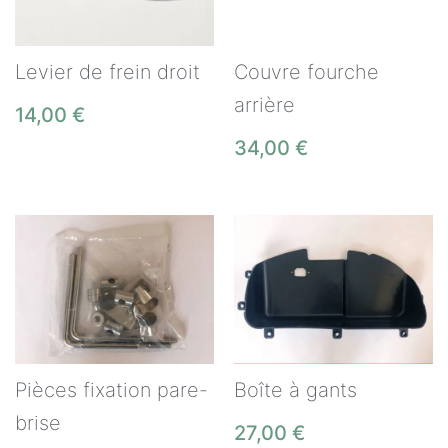
Levier de frein droit
Couvre fourche
arrière
14,00
€
34,00
€
Pièces fixation pare-
Boîte à gants
brise
27,00
€