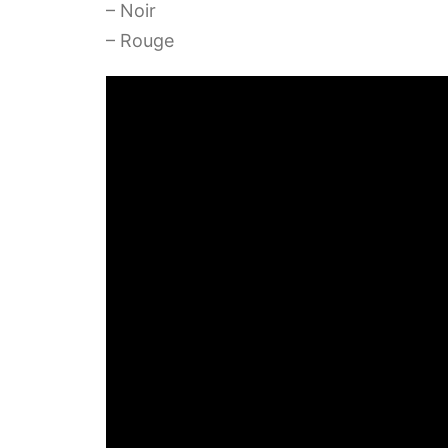
– Noir
– Rouge