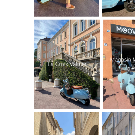
Magasin 
La Croix Valmer
à F