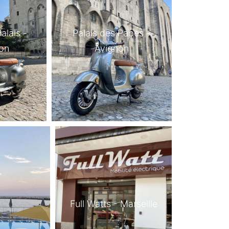
alais -
Palais des Papes -
on
Avignon
Full Watts - Marseille