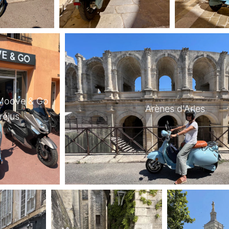
Moove & Go
Arènes d'Arles
réjus