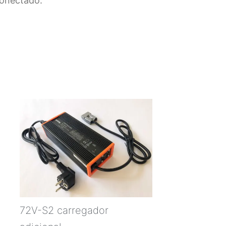
conectado.
72V-S2 carregador