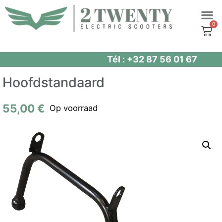
Spring
naar
de
inhoud
Tél : +32 87 56 01 67
Hoofdstandaard
55,00
€
Op voorraad