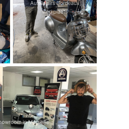
Autoloisirs Bordeaux
werkplaats
howroom in Marseille