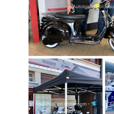
Autoloisirs Bordeau
Paul Position showroom - St
Laurent du Var