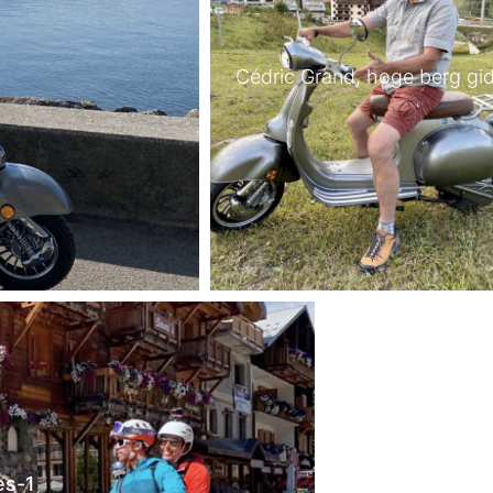
Cédric Grand, hoge berg gi
es-1