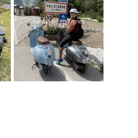
ds
Val d'Isère en Tignes