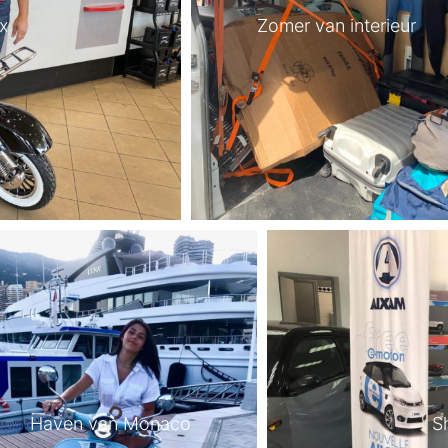
x
Zomer van interieur
Haven van Monaco
S