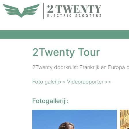
Spring
naar
de
inhoud
2Twenty Tour
2Twenty doorkruist Frankrijk en Europa 
Foto galerij>>
Videorapporten>>
Fotogallerij :