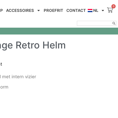
OP
ACCESSOIRES
PROEFRIT
CONTACT
NL
nge Retro Helm
t
et intern vizier
norm