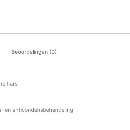
Beoordelingen (0)
r
che hars
s- en anticondensbehandeling